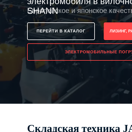
электромобиля в вилочн
SHANN
Европейское и японское качеств
ПЕРЕЙТИ В КАТАЛОГ
ЛИЗИНГ, 
ЭЛЕКТРОМОБИЛЬНЫЕ ПОГР
Складская техника 