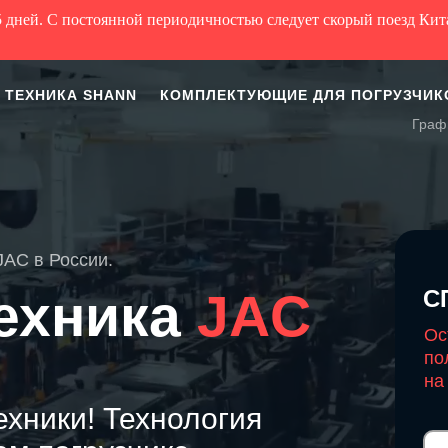
5 дней. С постоянной периодичностью следует скорый поезд Кит
ТЕХНИКА SHANN
КОМПЛЕКТУЮЩИЕ ДЛЯ ПОГРУЗЧИК
Графи
AC в России.
техника
JAC
С
Ос
по
на
хники! Технология