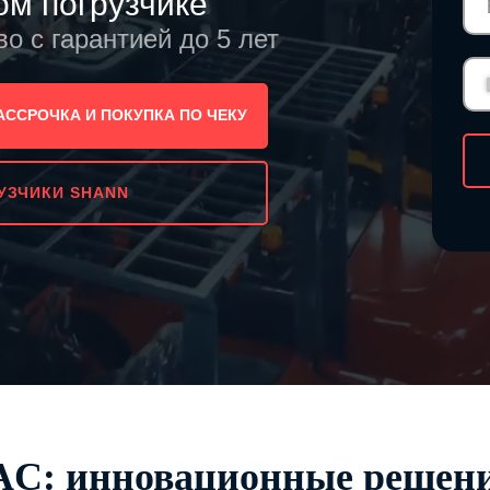
ом погрузчике
о с гарантией до 5 лет
РАССРОЧКА И ПОКУПКА ПО ЧЕКУ
УЗЧИКИ SHANN
JAC: инновационные решен